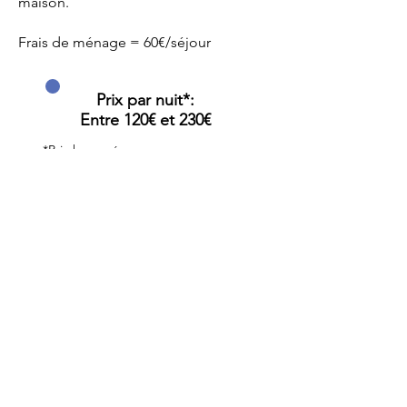
maison.
Frais de ménage = 60€/séjour
Prix
par nuit*:
Ent
re 120€ et 230€
*Prix hors ménage.
Contactez-nous pour
plus de détails